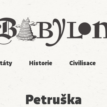
Babylon
táty
Historie
Civilisace
Petruška