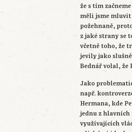
že s tím začneme 
měli jsme mluvit 
požehnaně, protož
z jaké strany se t
včetně toho, že t
jevily jako slušn
Bednář volal, že 
Jako problematic
např. kontroverz
Hermana, kde Pet
jednu z hlavních 
využívajících vlá