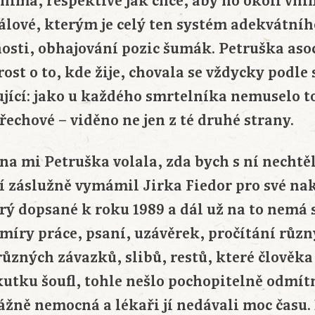
vnímá, respektive jak chce, aby ho okolí vn
iálové, kterým je celý ten systém adekvátní
nosti, obhajování pozic šumák. Petruška aso
rost o to, kde žije, chovala se vždycky podle
jící: jako u každého smrtelníka nemuselo to 
řechové – viděno ne jen z té druhé strany.
tna mi Petruška volala, zda bych s ní nechtě
ní záslužně vymámil Jirka Fiedor pro své na
rý dopsané k roku 1989 a dál už na to nemá s
emíry práce, psaní, uzávěrek, pročítání různ
 různých závazků, slibů, restů, které člověk
skutku šoufl, tohle nešlo pochopitelně odmít
ážně nemocná a lékaři jí nedávali moc času.