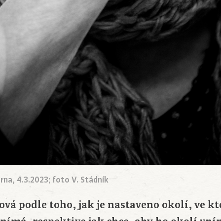
rna, 4.3.2023; foto V. Stádník
hová podle toho, jak je nastaveno okolí, ve k