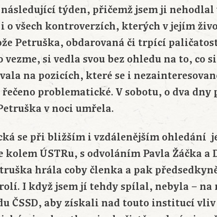
následující týden, přičemž jsem ji nehodlal 
i o všech kontroverzích, kterých v jejím živ
e Petruška, obdarovaná či trpící paličatost
o vezme, si vedla svou bez ohledu na to, co si
rvala na pozicích, které se i nezainteresov
ě řečeno problematické. V sobotu, o dva dny
Petruška v noci umřela.
ká se při bližším i vzdálenějším ohledání j
e kolem ÚSTRu, s odvoláním Pavla Žáčka a 
ruška hrála coby členka a pak předsedkyn
rolí. I když jsem jí tehdy spílal, nebyla – na
du ČSSD, aby získali nad touto institucí vli