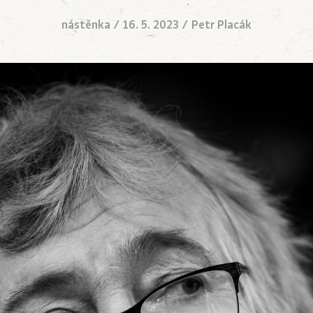
nástěnka
/
16. 5. 2023
/
Petr Placák