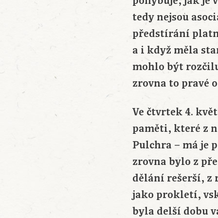
pohybuje, jak je 
tedy nejsou asoc
předstírání plat
a i když měla sta
mohlo být rozčilu
zrovna to pravé o
Ve čtvrtek 4. kvě
paměti, které z 
Pulchra – má je p
zrovna bylo z př
dělání rešerší, z
jako prokletí, v
byla delší dobu v