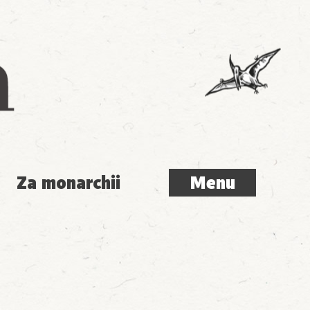
Menu
Za monarchii
Menu