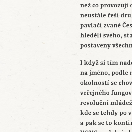
než co provozují 
neustále řeší dru
pavlači zvané Čes
hleděli svého, st
postaveny všechn
I když si tím nad
na jméno, podle 
okolností se chov
veřejného fungov
revoluční mládež
kde se tehdy po v
a pak se to konti