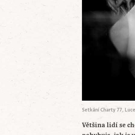
Setkání Charty 77, Luce
Většina lidí se c