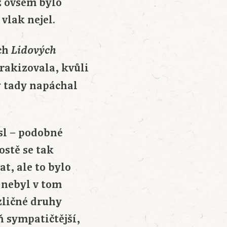
ž ovšem bylo
vlak nejel.
ých
Lidových
trakizovala, kvůli
 tady napáchal
sl – podobné
ostě se tak
at, ale to bylo
 nebyl v tom
zličné druhy
 sympatičtější,