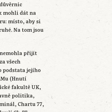
 důvěrnic
ak mohli dát na
u: místo, aby si
druhé. Na tom jsou
 nemohla přijít
za všech
o podstata jejího
RMu (Hnutí
ické fakultě UK,
avně politika,
iminál, Chartu 77,