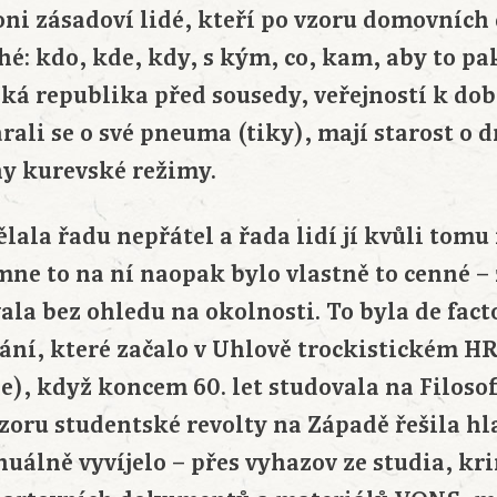
oni zásadoví lidé, kteří po vzoru domovních
hé: kdo, kde, kdy, s kým, co, kam, aby to p
ká republika před sousedy, veřejností k dobr
arali se o své pneuma (tiky), mají starost o 
y kurevské režimy.
ělala řadu nepřátel a řada lidí jí kvůli tomu
mne to na ní naopak bylo vlastně to cenné – 
ala bez ohledu na okolnosti. To byla de fact
ání, které začalo v Uhlově trockistickém H
e), když koncem 60. let studovala na Filosof
zoru studentské revolty na Západě řešila hl
nuálně vyvíjelo – přes vyhazov ze studia, kr