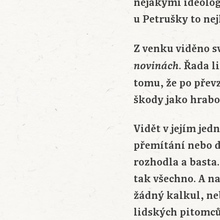
nějakými ideolog
u Petrušky to nej
Z venku viděno sv
. Řada l
novinách
tomu, že po přev
škody jako hraboš
Vidět v jejím je
přemítání nebo do
rozhodla a basta.
tak všechno. A n
žádný kalkul, ne
lidských pitomců