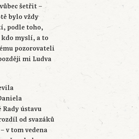
vůbec šetřit –
otě bylo vždy
í, podle toho,
 kdo myslí, a to
anému pozorovateli
 později mi Ludva
evila
Daniela
ě Rady ústavu
 rozdíl od svazáků
v – v tom vedena