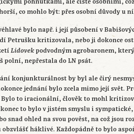
ickými pohnutkami, ale čistě osobními, co
horší, co mohlo být: přes osobní důvody u ní 
éhlavé bylo např. i její působení v Babišov
idí Petrušku kritizovala, nebo ji dokonce os
zetí
podvodným agrobaronem, který
Lidovek
 polní, nepřestala do LN psát.
dnání konjunkturálnost by byl ale čirý nesmy
konce jednání bylo zcela mimo její svět. Pr
 Bylo to iracionální, člověk to mohl kritizov
akonec to bylo v jistém smyslu i sympatické,
bo snad ohled na svou pověst, na což jsou ro
 obzvlášť háklivé. Každopádně to bylo aspoň