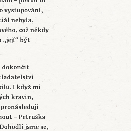
ímalo – pokud to
ho vystupování,
ciál nebyla,
 svého, což někdy
„její“ být
l dokončit
kladatelství
ílu. I když mi
ých kravin,
a pronásledují
nout – Petruška
 Dohodli jsme se,