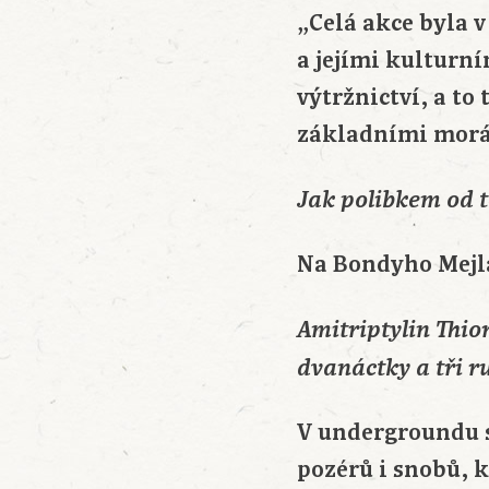
„Celá akce byla v
a jejími kulturn
výtržnictví, a to
základními morá
Jak polibkem od t
Na Bondyho Mejla
Amitriptylin Thi
dvanáctky a tři r
V undergroundu s
pozérů i snobů, 