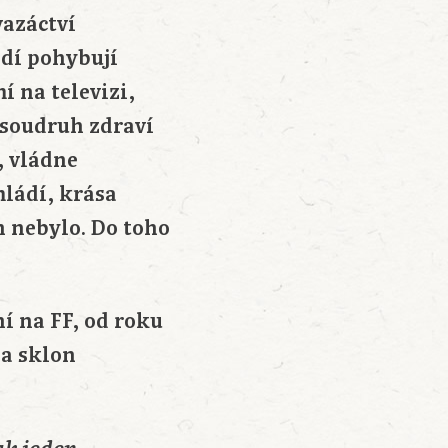
vazáctví
idí pohybují
í na televizi,
, soudruh zdraví
, vládne
mládí, krása
h nebylo. Do toho
í na FF, od roku
 a sklon