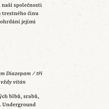
 naší společnosti
 trestného činu
pohrdání jejími
am Diazepam / tři
 vždy vítán
ých blbů, srabů,
ec. Underground