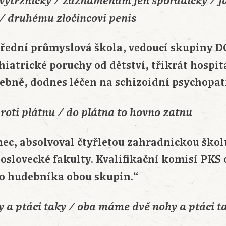
 výtržnicky / zaznamenám jen sporadicky / j
 / druhému zločincovi penis
střední průmyslová škola, vedoucí skupiny D
chiatrické poruchy od dětství, třikrát hospi
čebně, dodnes léčen na schizoidní psychopati
oti plátnu / do plátna to hovno zatnu
nec, absolvoval čtyřletou zahradnickou školu
lovecké fakulty. Kvalifikační komisí PKS 
o hudebníka obou skupin.“
y a ptáci taky / oba máme dvě nohy a ptáci t