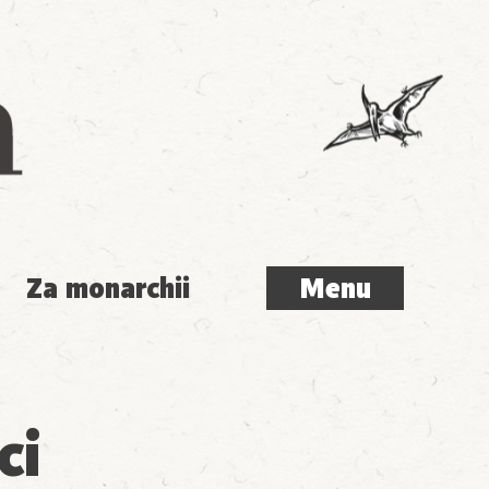
Menu
Za monarchii
Menu
ci