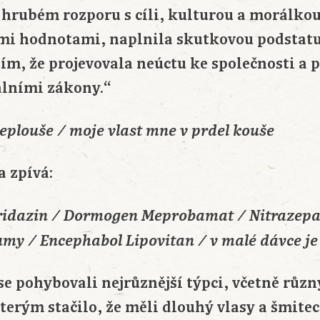
 hrubém rozporu s cíli, kulturou a morálkou
ími hodnotami, naplnila skutkovou podstatu
 tím, že projevovala neúctu ke společnosti a 
lními zákony.“
eplouše / moje vlast mne v prdel kouše
 zpívá:
oridazin / Dormogen Meprobamat / Nitrazep
umy / Encephabol Lipovitan / v malé dávce je
e pohybovali nejrůznější týpci, včetně různ
kterým stačilo, že měli dlouhý vlasy a šmit