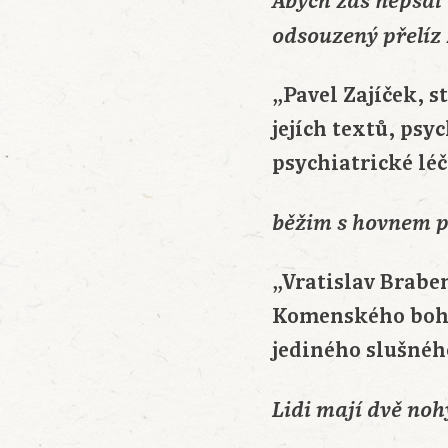
Abych zas nepsal
odsouzený přelíz
„Pavel Zajíček, 
jejích textů, psy
psychiatrické lé
běžim s hovnem pr
„Vratislav Brabe
Komenského bohos
jediného slušnéh
Lidi mají dvě noh