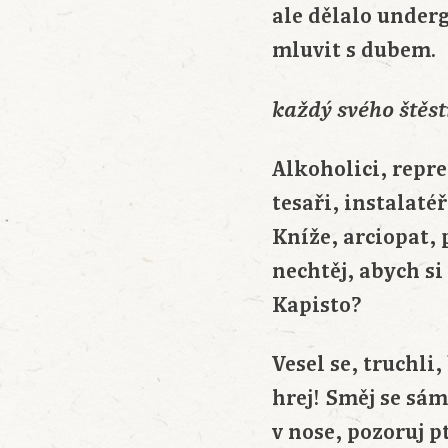
ale dělalo under
mluvit s dubem.
každý svého štěstí
Alkoholici, repre
tesaři, instalatéři
Kníže, arciopat, p
nechtěj, abych si
Kapisto?
Vesel se, truchli,
hrej! Směj se sám
v nose, pozoruj 