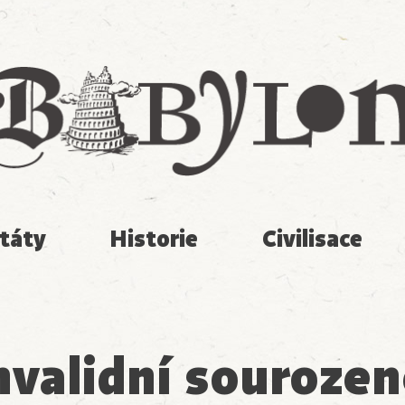
Babylon
táty
Historie
Civilisace
nvalidní sourozen