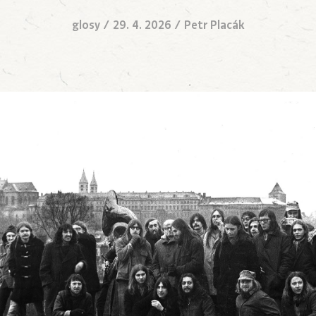
glosy
/
29. 4. 2026
/
Petr Placák