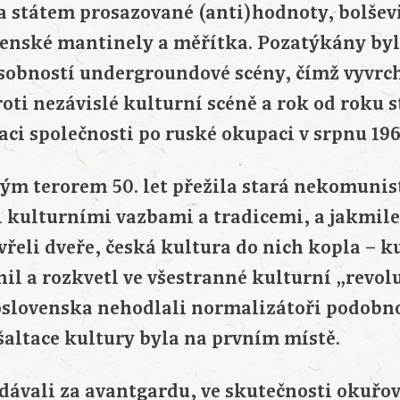
a státem prosazované (anti)hodnoty, bolšev
čenské mantinely a měřítka. Pozatýkány byl
osobností undergroundové scény, čímž vyvrch
ti nezávislé kulturní scéně a rok od roku st
aci společnosti po ruské okupaci v srpnu 196
m terorem 50. let přežila stará nekomunis
 kulturními vazbami a tradicemi, a jakmile 
řeli dveře, česká kultura do nich kopla – k
nil a rozkvetl ve všestranné kulturní „revoluc
oslovenska nehodlali normalizátoři podobn
šaltace kultury byla na prvním místě.
ydávali za avantgardu, ve skutečnosti okuřov