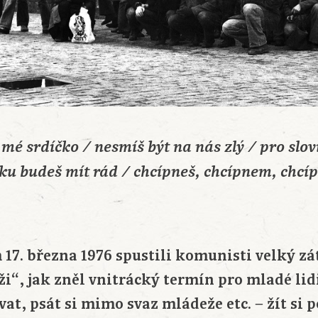
é srdíčko / nesmíš být na nás zlý / pro slov
ku budeš mít rád / chcípneš, chcípnem, chcí
 17. března 1976 spustili komunisti velký zá
“, jak zněl vnitrácký termín pro mladé lidi,
vat, psát si mimo svaz mládeže etc. − žít si 