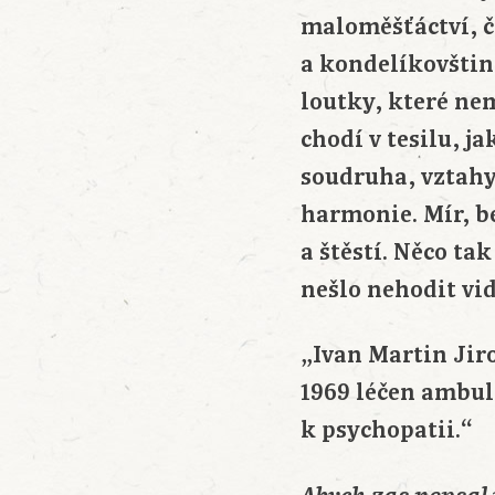
maloměšťáctví, čí
a kondelíkovštin
loutky, které nem
chodí v tesilu, j
soudruha, vztahy
harmonie. Mír, b
a štěstí. Něco ta
nešlo nehodit vid
„Ivan Martin Jir
1969 léčen ambul
k psychopatii.“