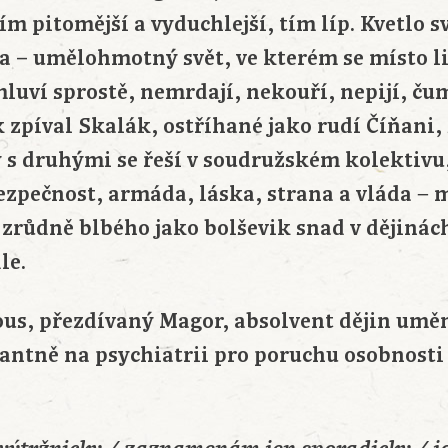
m pitomější a vyduchlejší, tím líp. Kvetlo s
a – umělohmotný svět, ve kterém se místo l
luví sprostě, nemrdají, nekouří, nepijí, čum
ak zpíval Skalák, ostříhané jako rudí Číňani
 s druhými se řeší v soudružském kolektivu
ezpečnost, armáda, láska, strana a vláda − 
k zrůdně blbého jako bolševik snad v dějinác
le.
ous, přezdívaný Magor, absolvent dějin uměn
antně na psychiatrii pro poruchu osobnosti