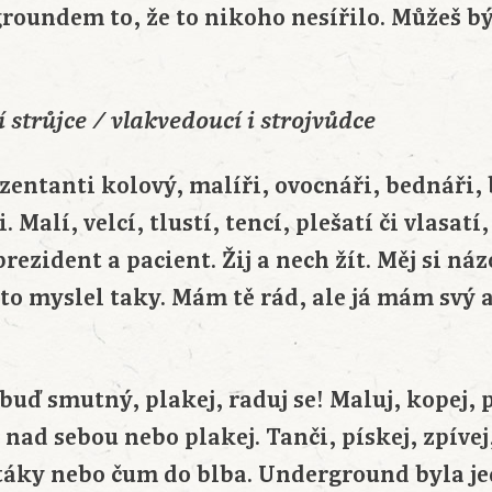
groundem to, že to nikoho nesířilo. Můžeš b
 strůjce / vlakvedoucí i strojvůdce
zentanti kolový, malíři, ovocnáři, bednáři, 
. Malí, velcí, tlustí, tencí, plešatí či vlasatí
rezident a pacient. Žij a nech žít. Měj si náz
 to myslel taky. Mám tě rád, ale já mám svý a
 buď smutný, plakej, raduj se! Maluj, kopej, pi
 nad sebou nebo plakej. Tanči, pískej, zpívej
ptáky nebo čum do blba. Underground byla je