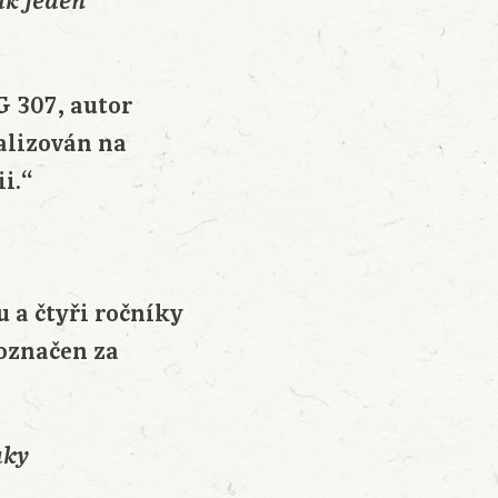
ak jeden
G 307, autor
talizován na
i.“
 a čtyři ročníky
označen za
aky