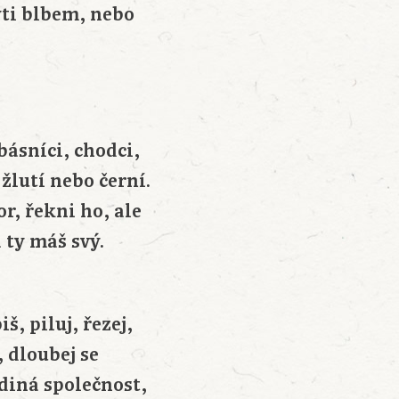
ýti blbem, nebo
básníci, chodci,
, žlutí nebo černí.
or, řekni ho, ale
 ty máš svý.
š, piluj, řezej,
, dloubej se
diná společnost,