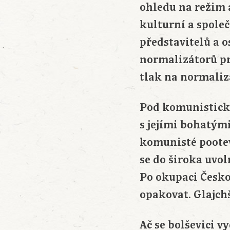
ohledu na režim 
kulturní a spole
představitelů a 
normalizátorů pro
tlak na normaliz
Pod komunistický
s jejími bohatými
komunisté pootev
se do široka uvol
Po okupaci Česk
opakovat. Glajch
Ač se bolševici v