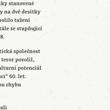
iky stanovené
y na dvě desítky
olilo tažení
ále se stupňující
8.
tická společnost
teror povolil,
ulturní potenciál
i“ 60. let.
ou chybu
ali