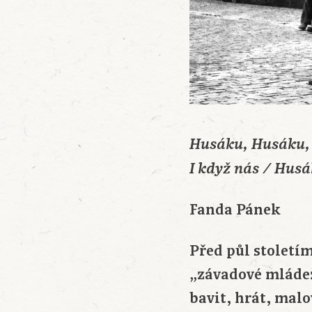
Husáku, Husáku, m
I když nás / Husá
Fanda Pánek
Před půl stoletím
„závadové mládeži
bavit, hrát, malo