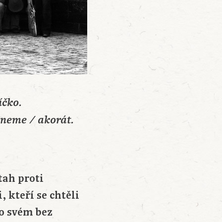
íčko.
pneme / akorát.
tah proti
 kteří se chtěli
po svém bez