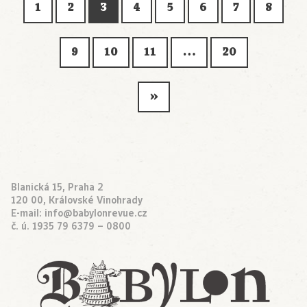
1
2
3
4
5
6
7
8
9
10
11
…
20
»
Blanická 15, Praha 2
120 00, Královské Vinohrady
E-mail:
info@babylonrevue.cz
č. ú. 1935 79 6379 – 0800