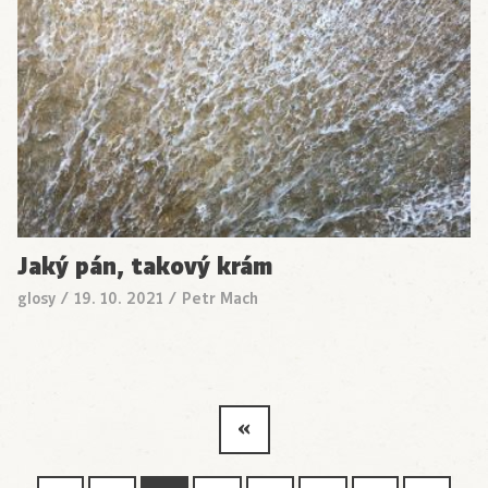
Jaký pán, takový krám
glosy
/
19. 10. 2021
/
Petr Mach
«