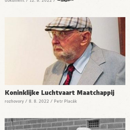
dokument
/
12. 8. 2022
/
Koninklijke Luchtvaart Maatchappij
rozhovory
/
8. 8. 2022
/
Petr Placák