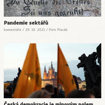
Pandemie sektářů
komentáře
/
29. 10. 2021
/
Petr Placák
Česká demokracie je minovým polem