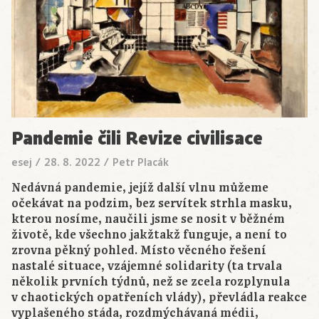
Pandemie čili Revize civilisace
esej
/
28. 8. 2022
/
Petr Placák
Nedávná pandemie, jejíž další vlnu můžeme
očekávat na podzim, bez servítek strhla masku,
kterou nosíme, naučili jsme se nosit v běžném
životě, kde všechno jakžtakž funguje, a není to
zrovna pěkný pohled. Místo věcného řešení
nastalé situace, vzájemné solidarity (ta trvala
několik prvních týdnů, než se zcela rozplynula
v chaotických opatřeních vlády), převládla reakce
vyplašeného stáda, rozdmýchávaná médii,