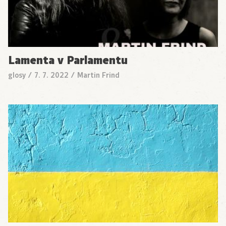
Lamenta v Parlamentu
glosy
/
7. 7. 2022
/
Martin Frind