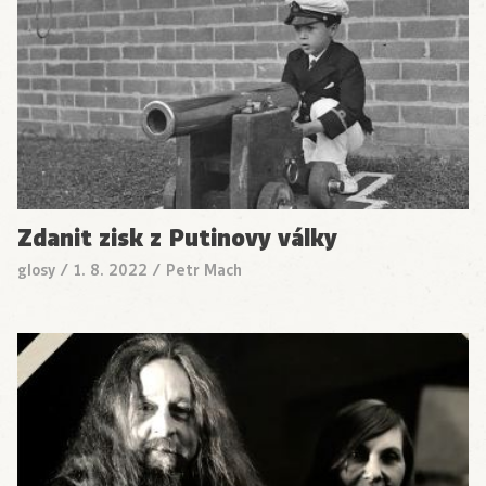
Zdanit zisk z Putinovy války
glosy
/
1. 8. 2022
/
Petr Mach