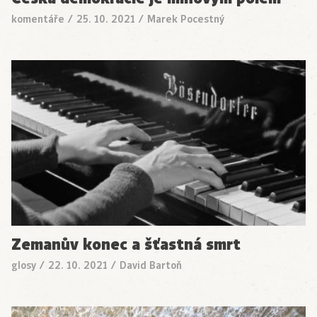
komentáře
/
25. 10. 2021
/
Marek Pocestný
Zemanův konec a šťastná smrt
glosy
/
22. 10. 2021
/
David Bartoň