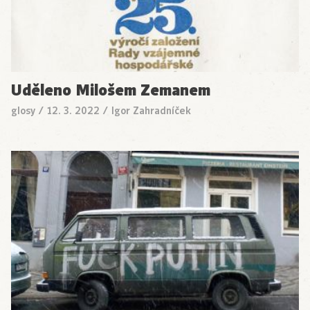
Uděleno Milošem Zemanem
glosy
/
12. 3. 2022
/
Igor Zahradníček