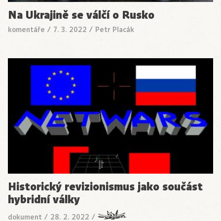
Na Ukrajině se válčí o Rusko
komentáře
/
7. 3. 2022
/
Petr Placák
Historický revizionismus jako součást
hybridní války
dokument
/
28. 2. 2022
/