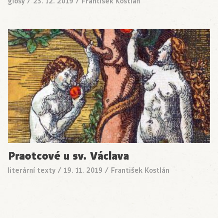
glosy
/
23. 12. 2019
/
František Kostlán
Praotcové u sv. Václava
literární texty
/
19. 11. 2019
/
František Kostlán