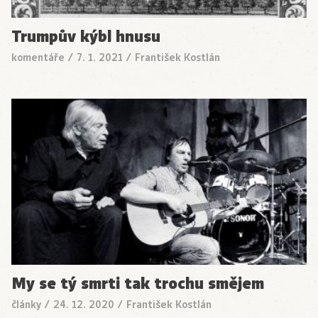
Trumpův kýbl hnusu
komentáře
/
7. 1. 2021
/
František Kostlán
My se tý smrti tak trochu smějem
články
/
24. 12. 2020
/
František Kostlán