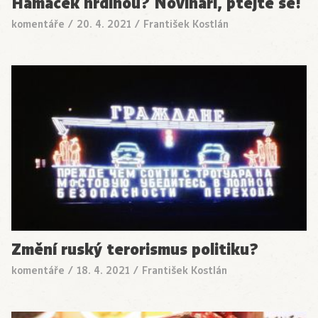
Hamáček hrdinou? Novináři, ptejte se!
komentáře
/
20. 4. 2021
/
František Kostlán
Změní ruský terorismus politiku?
komentáře
/
18. 4. 2021
/
František Kostlán