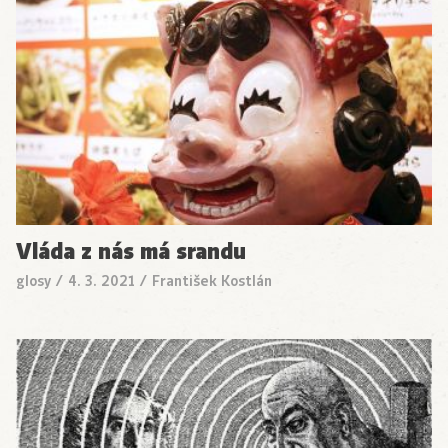
Vláda z nás má srandu
glosy
/
4. 3. 2021
/
František Kostlán