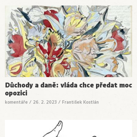
Důchody a daně: vláda chce předat moc
opozici
komentáře
/
26. 2. 2023
/
František Kostlán