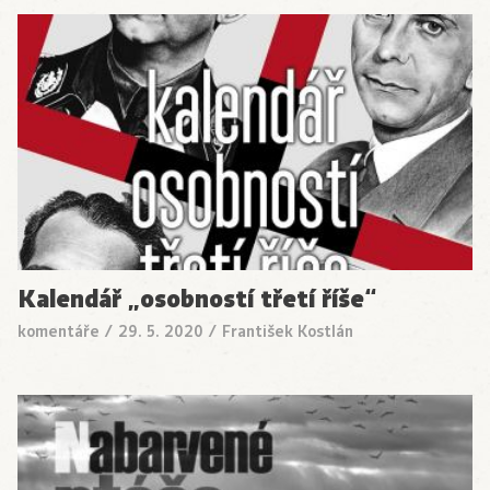
Kalendář „osobností třetí říše“
komentáře
/
29. 5. 2020
/
František Kostlán