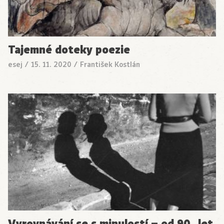
Tajemné doteky poezie
esej
/
15. 11. 2020
/
František Kostlán
Vyrovnávání se s minulostí – od 90. let