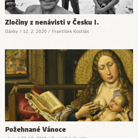
Zločiny z nenávisti v Česku I.
články
/
12. 2. 2020
/
František Kostlán
Požehnané Vánoce