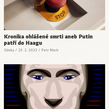
Kronika ohlášené smrti aneb Putin
patří do Haagu
články
/
23. 2. 2022
/
Petr Mach