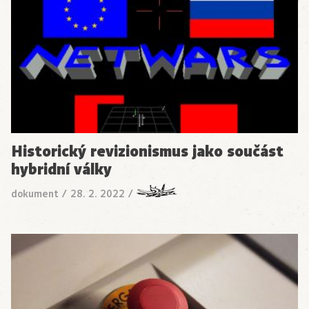
Historický revizionismus jako součást
hybridní války
dokument
/
28. 2. 2022
/