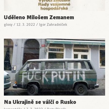
Uděleno Milošem Zemanem
glosy
/
12. 3. 2022
/
Igor Zahradníček
Na Ukrajině se válčí o Rusko