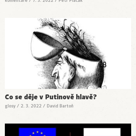
komentáře
/
7. 3. 2022
/
Petr Placák
Co se děje v Putinově hlavě?
glosy
/
2. 3. 2022
/
David Bartoň