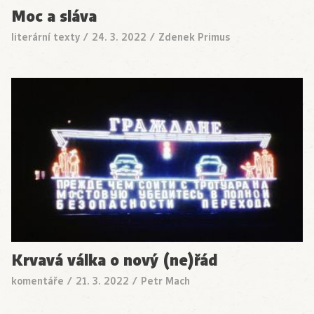
Moc a sláva
literární texty
/
24. 3. 2022
/
Zdenek Primus
Krvavá válka o nový (ne)řád
komentáře
/
21. 3. 2022
/
Petr Mach