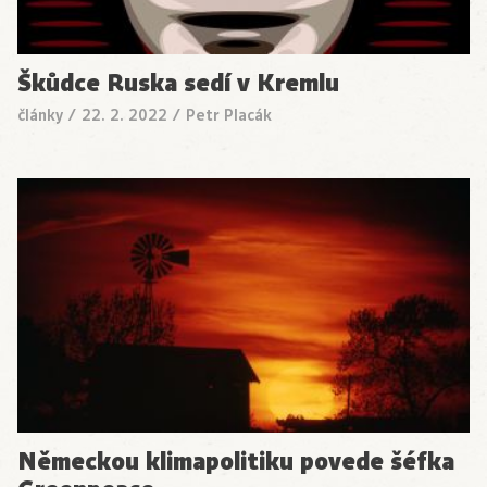
Škůdce Ruska sedí v Kremlu
články
/
22. 2. 2022
/
Petr Placák
Německou klimapolitiku povede šéfka