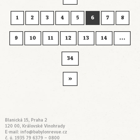
1
2
3
4
5
6
7
8
9
10
11
12
13
14
…
34
»
Blanická 15, Praha 2
120 00, Královské Vinohrady
E-mail:
info@babylonrevue.cz
č. ú. 1935 79 6379 – 0800