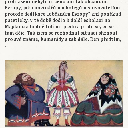
prohlášení nebylo určeno ani tak občanům
Evropy, jako novinářům a kolegům spisovatelům,
protože dedikace „občanům Evropy“ zní poněkud
pateticky. V té době došlo k další eskalaci na
Majdanu a hodně lidí mi psalo a ptalo se, co se
tam děje. Tak jsem se rozhodnul situaci shrnout
pro své známé, kamarády a tak dále. Den předtím,
…