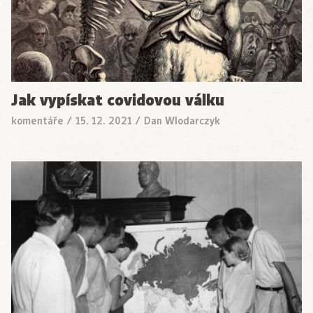
Jak vypískat covidovou válku
komentáře
/
15. 12. 2021
/
Dan Wlodarczyk