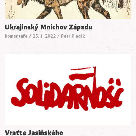
Ukrajinský Mnichov Západu
komentáře
/
25. 1. 2022
/
Petr Placák
Vraťte Jasińského