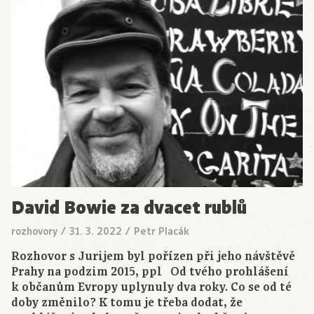
David Bowie za dvacet rublů
rozhovory
/
31. 3. 2022
/
Petr Placák
Rozhovor s Jurijem byl pořízen při jeho návštěvě
Prahy na podzim 2015, ppl Od tvého prohlášení
k občanům Evropy uplynuly dva roky. Co se od té
doby změnilo? K tomu je třeba dodat, že