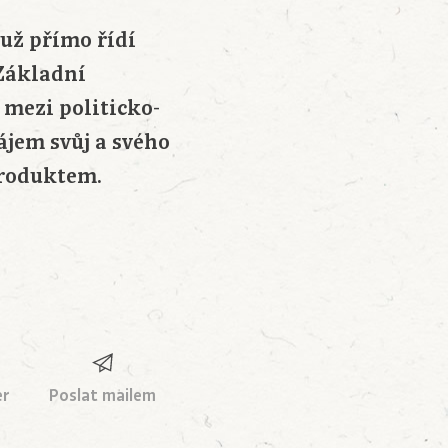
 už přímo řídí
 Základní
mezi politicko-
ájem svůj a svého
produktem.
er
Poslat mailem