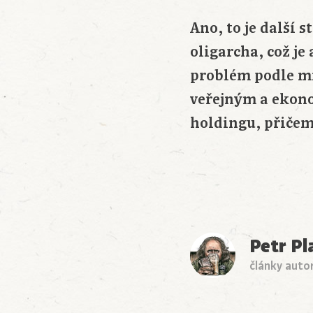
Ano, to je další 
oligarcha, což je
problém podle mn
veřejným a ekono
holdingu, přičem
Petr Pl
články auto