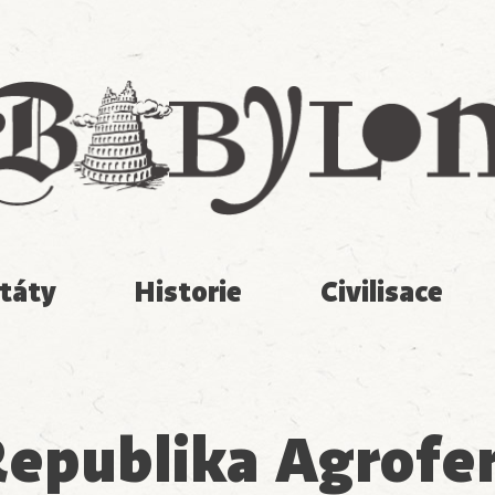
Babylon
táty
Historie
Civilisace
epublika Agrofe