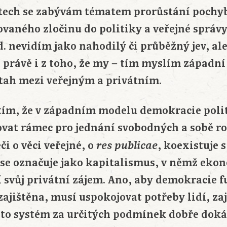
extech se zabývám tématem prorůstání poch
ovaného zločinu do politiky a veřejné správy
. nevidím jako nahodilý či průběžný jev, al
tá právě i z toho, že my − tím myslím západn
ztah mezi veřejným a privátním.
 tím, že v západním modelu demokracie poli
vat rámec pro jednání svobodných a sobě ro
či o věci veřejné, o
, koexistuje
res publicae
se označuje jako kapitalismus, v němž ekon
í svůj privátní zájem. Ano, aby demokracie 
jištěna, musí uspokojovat potřeby lidí, zaj
nto systém za určitých podmínek dobře dok