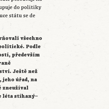
upuje do politiky
uce státu se de
ivňovali všechno
politické. Podle
ostí, především
raně
tví. Ještě než
 jeho úřad, na
 zneužíval
e léta stíhaný–