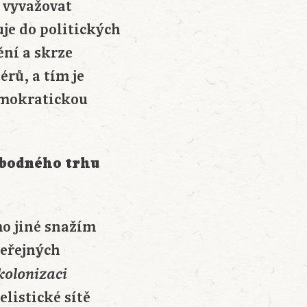
 vyvažovat
je do politických
ění a skrze
rů, a tím je
demokratickou
vobodného trhu
mo jiné snažím
veřejných
kolonizaci
elistické sítě