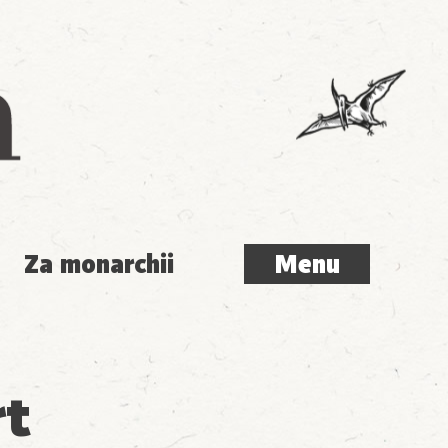
Menu
Za monarchii
Menu
rt