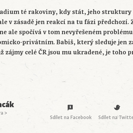
stadium té rakoviny, kdy stát, jeho struktury
 ale v zásadě jen reakcí na tu fázi předchozí.
e ale spočívá v tom nevyřešeném problému 
micko-privátním. Babiš, který sleduje jen z
ž zájmy celé ČR jsou mu ukradené, je toho 
acák
ra >
Sdílet na Facebook
Sdílet na Twitt