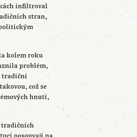
kách infiltroval
adičních stran,
 politickým
la kolem roku
raznila problém,
 tradiční
takovou, což se
stémových hnutí,
o tradičních
tucí posouvají na