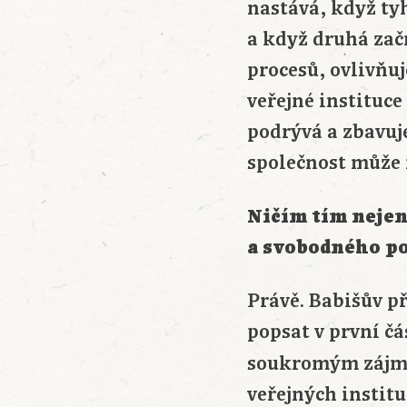
nastává, když ty
a když druhá zač
procesů, ovlivňu
veřejné instituc
podrývá a zbavuje
společnost může 
Ničím tím nejen 
a svobodného p
Právě. Babišův p
popsat v první čá
soukromým zájmů
veřejných institu