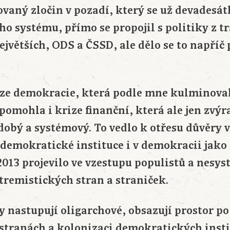
vaný zločin v pozadí, který se už devadesát
o systému, přímo se propojil s politiky z tr
jvětších, ODS a ČSSD, ale dělo se to napříč
ize demokracie, která podle mne kulminova
pomohla i krize finanční, která ale jen zvý
obý a systémový. To vedlo k otřesu důvěry v
 demokratické instituce i v demokracii jako 
013 projevilo ve vzestupu populistů a nesy
tremistických stran a straniček.
kdy nastupují oligarchové, obsazují prostor p
tranách a kolonizaci demokratických insti