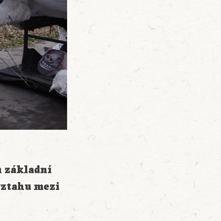
n základní
vztahu mezi