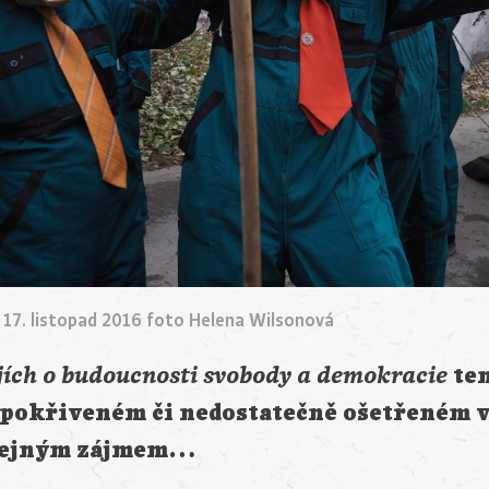
 17. listopad 2016 foto Helena Wilsonová
jích o budoucnosti svobody a demokracie
te
 pokřiveném či nedostatečně ošetřeném 
eřejným zájmem…