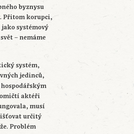
ybného byznysu
. Přitom korupci,
e jako systémový
í svět − nemáme
tický systém,
vných jedinců,
 s hospodářským
omičtí aktéři
fungovala, musí
išťovat určitý
áže. Problém