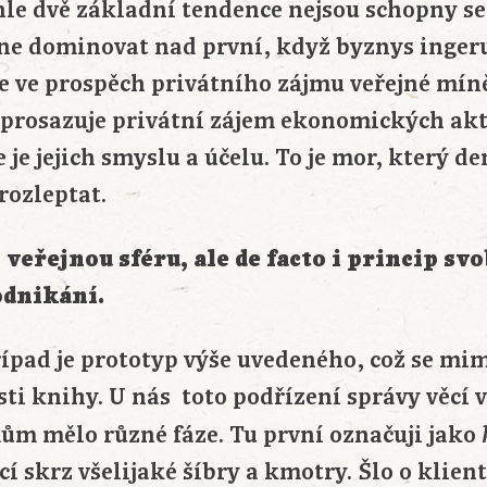
hle dvě základní tendence nejsou schopny se
ne dominovat nad první, když byznys ingeru
je ve prospěch privátního zájmu veřejné mín
e prosazuje privátní zájem ekonomických akté
 je jejich smyslu a účelu. To je mor, který 
rozleptat.
veřejnou sféru, ale de facto i princip s
odnikání.
řípad je prototyp výše uvedeného, což se mi
sti knihy. U nás toto podřízení správy věcí 
m mělo různé fáze. Tu první označuji jako
cí skrz všelijaké šíbry a kmotry. Šlo o klient