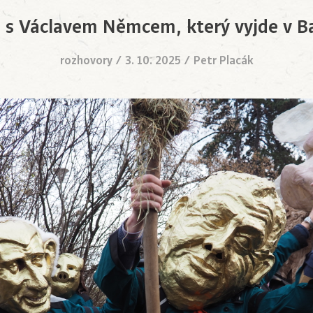
 s Václavem Němcem, který vyjde v Ba
rozhovory
/
3. 10. 2025
/
Petr Placák