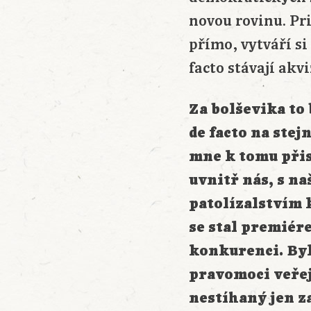
novou rovinu. Pri
přímo, vytváří si
facto stávají akv
Za bolševika to
de facto na stej
mne k tomu přis
uvnitř nás, s n
patolízalstvím 
se stal premiére
konkurenci. By
pravomoci veřejn
nestíhaný jen z