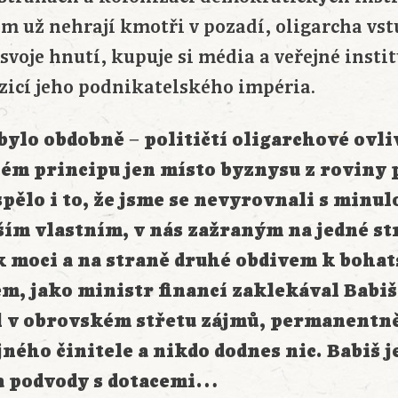
m už nehrají kmotři v pozadí, oligarcha vst
 svoje hnutí, kupuje si média a veřejné instit
izicí jeho podnikatelského impéria.
 bylo obdobně
−
političtí oligarchové ovl
ném principu jen místo byznysu z roviny 
pělo i to, že jsme se nevyrovnali s minul
aším vlastním, v nás zažraným na jedné st
k moci a na straně druhé obdivem k bohats
m, jako ministr financí zaklekával Babiš,
l v obrovském střetu zájmů, permanentně
ého činitele a nikdo dodnes nic. Babiš j
a podvody s dotacemi…