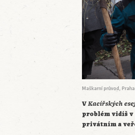
Maškarní průvod, Praha
V
Kacířských ese
problém vidíš v
privátním a v