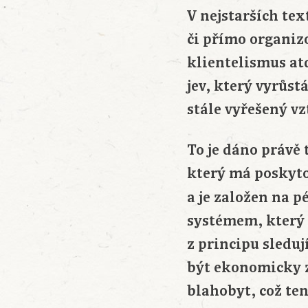
V nejstarších t
či přímo organiz
klientelismus atd
jev, který vyrůs
stále vyřešený v
To je dáno právě
který má poskyto
a je založen na pé
systémem, který 
z principu sleduj
být ekonomicky za
blahobyt, což te