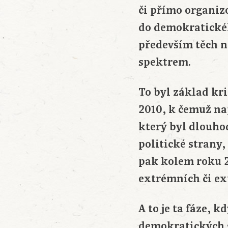
či přímo organizo
do demokratickéh
především těch ne
spektrem.
To byl základ kr
2010, k čemuž na
který byl dlouhod
politické strany,
pak kolem roku 2
extrémních či ex
A to je ta fáze, 
demokratických s