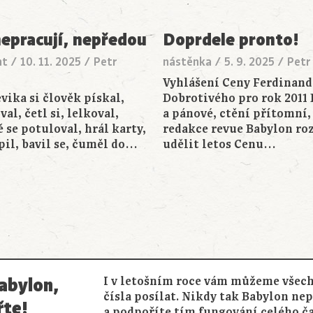
nepracují, nepředou
Doprdele pronto!
nt
/
10. 11. 2025
/
Petr
nástěnka
/
5. 9. 2025
/
Petr
Vyhlášení Ceny Ferdinand
vika si člověk pískal,
Dobrotivého pro rok 2011
al, četl si, lelkoval,
a pánové, ctění přítomní,
 se potuloval, hrál karty,
redakce revue Babylon ro
pil, bavil se, čuměl do…
udělit letos Cenu…
abylon,
I v letošním roce vám můžeme všech
čísla posílat. Nikdy tak Babylon ne
řte!
a podpoříte tím fungování celého č