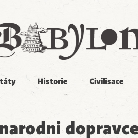
Babylon
táty
Historie
Civilisace
narodni dopravc