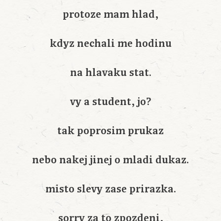
protoze mam hlad,
kdyz nechali me hodinu
na hlavaku stat.
vy a student, jo?
tak poprosim prukaz
nebo nakej jinej o mladi dukaz.
misto slevy zase prirazka.
sorry za to zpozdeni,