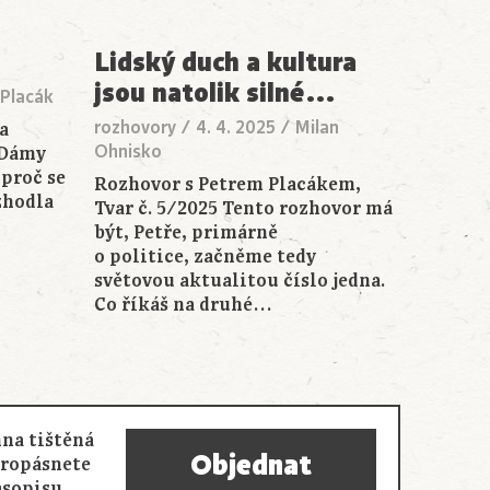
Lidský duch a kultura
jsou natolik silné
…
 Placák
rozhovory
/
4. 4. 2025
/
Milan
a
Ohnisko
 Dámy
 proč se
Rozhovor s Petrem Placákem,
zhodla
Tvar č. 5/2025 Tento rozhovor má
být, Petře, primárně
o politice, začněme tedy
světovou aktualitou číslo jedna.
Co říkáš na druhé…
na tištěná
Objednat
propásnete
asopisu.