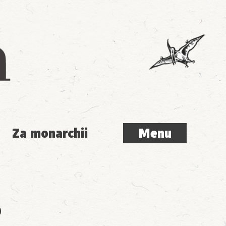
Menu
Za monarchii
Menu
e