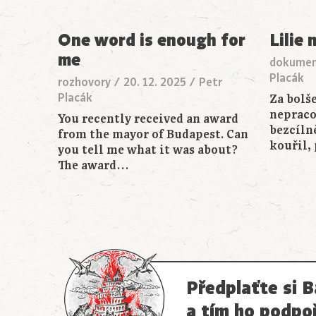
One word is enough for
Lilie 
me
dokume
Placák
rozhovory
/
20. 12. 2025
/
Petr
Placák
Za bolše
nepracov
You recently received an award
bezcílně
from the mayor of Budapest. Can
kouřil, 
you tell me what it was about?
The award…
Předplaťte si B
a tím ho podpo