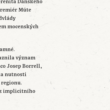
erenita Dánského
premiér Múte
dvlády
ojem mocenských
namné.
aznila význam
co Josep Borrell,
na nutnosti
 regionu.
z implicitního