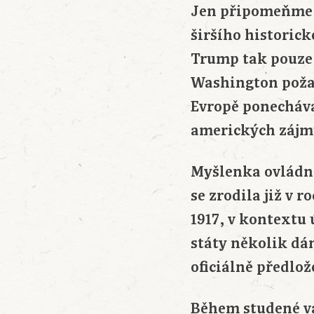
Jen připomeňme, 
širšího historic
Trump tak pouze 
Washington požad
Evropě ponecháva
amerických zájm
Myšlenka ovládno
se zrodila již v 
1917, v kontext
státy několik dán
oficiálně předlo
Během studené vá