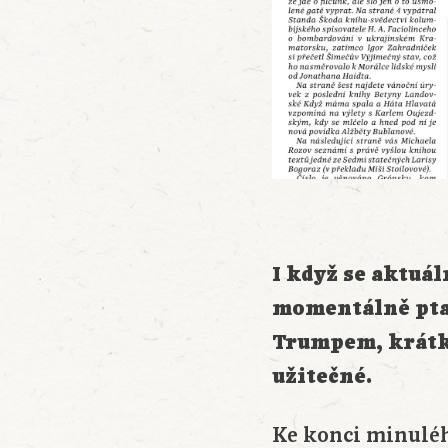
I když se aktuá
moment
á
ln
ě
pta
Trumpem, krátk
užitečné
.
Ke konci minuléh