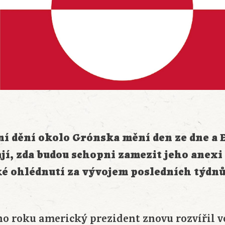
lní dění okolo
Grónska
mění den ze dne a 
jí, zda budou schopni zamezit jeho anex
é ohlédnutí za vývojem posledních
týdn
o roku americký prezident znovu rozvířil 