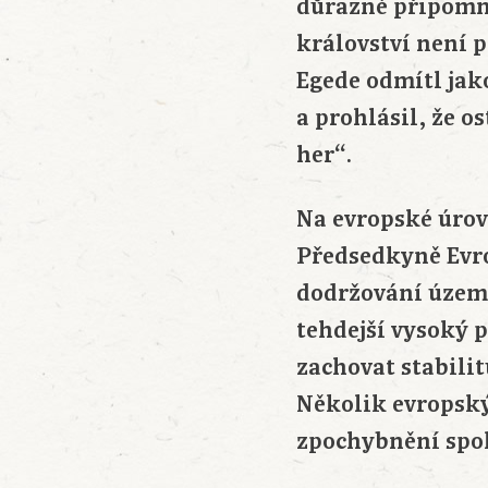
důrazně připomn
království není 
Egede odmítl jak
a prohlásil, že 
her“.
Na evropské úrov
Předsedkyně Evr
dodržování územn
tehdejší vysoký p
zachovat stabilit
Několik evropský
zpochybnění spol