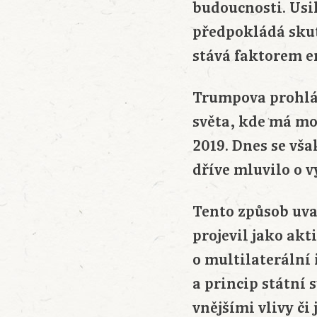
budoucnosti. Usil
předpokládá sku
stává faktorem e
Trumpova prohláš
světa, kde má mo
2019. Dnes se vš
dříve mluvilo o v
Tento způsob uva
projevil jako akt
o multilaterální 
a princip státní
vnějšími vlivy č