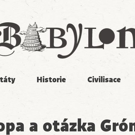
Babylon
táty
Historie
Civilisace
opa a otázka Gró