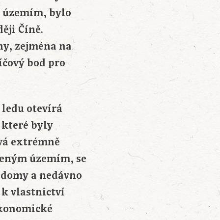
m územím, bylo
ěji Číně.
dny, zejména na
líčový bod pro
 ledu otevírá
 které byly
ává extrémně
dleným územím, se
 vědomy a nedávno
k vlastnictví
ekonomické