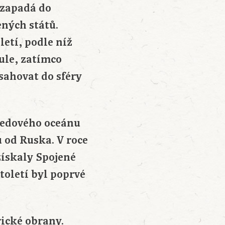
 zapadá do
ných států.
etí, podle níž
ule, zatímco
sahovat do sféry
ledového oceánu
u od Ruska. V roce
ískaly Spojené
toletí byl poprvé
ické obrany.