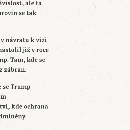
vislost, ale ta
rovin se tak
v návratu k vizi
tolil již v roce
mp. Tam, kde se
ez zábran.
e se Trump
jem
ctví, kde ochrana
podmíněny