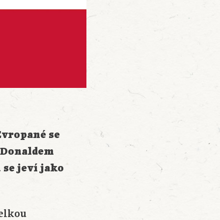
Evropané se
i Donaldem
ů
se jeví jako
velkou