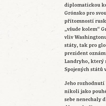
diplomatickou ko
Grónsko pro svou
přítomností ruský
„všude kolem“ G
vliv Washingtonu
státy, tak pro g
prezident oznámi
Landryho, který 
Spojených států v
Jeho rozhodnutí 
nikoli jako pouh
sebe nenechaly d