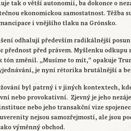
uje tak o větší autonomii, ba dokonce o nezá
tečnou ekonomickou samostatnost. Těžba su
mancipace i vnějšího tlaku na Grónsko.
ení odhalují především radikálnější posun 
c přednost před právem. Myšlenku odkupu nas
ak tón změnil. „Musíme to mít,“ opakuje Tru
yjednávání, je nyní rétorika brutálnější a b
žování byl patrný i v jiných kontextech, kd
ivní nebo provokativní. Zjevný je jeho nezá
instituce nebo jeho transakční vize spojene
 suverenity nejsou samozřejmostí, ale jsou 
i jako výměnný obchod.