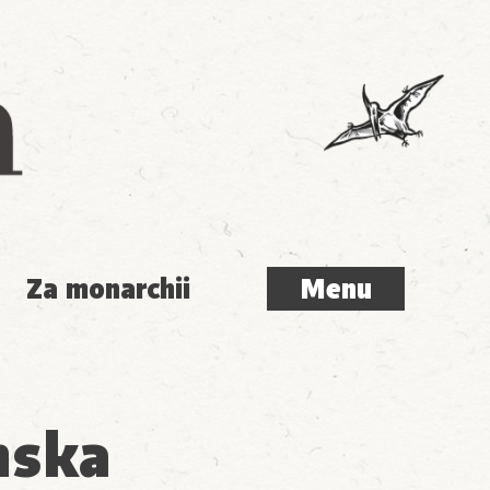
Menu
Za monarchii
Menu
nska