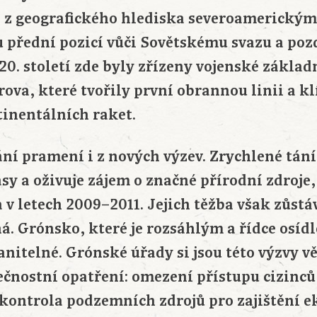
e z geografického hlediska severoamerický
 přední pozicí vůči Sovětskému svazu a pozd
h 20. století zde byly zřízeny vojenské zákla
ova, které tvořily první obrannou linii a k
inentálních raket.
í pramení i z nových výzev. Zrychlené tání
y a oživuje zájem o značné přírodní zdroje,
 v letech 2009–2011. Jejich těžba však zůst
ná. Grónsko, které je rozsáhlým a řídce osí
ranitelné. Grónské úřady si jsou této výzvy
ečnostní opatření: omezení přístupu cizinců 
 kontrola podzemních zdrojů pro zajištění 