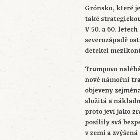
Grónsko, které j
také strategickou
V 50. a 60. letec
severozápadě ostr
detekci mezikont
Trumpovo naléhán
nové námořní tras
objeveny zejména
složitá a náklad
proto jeví jako z
posílily svá bezp
v zemi a zvýšená