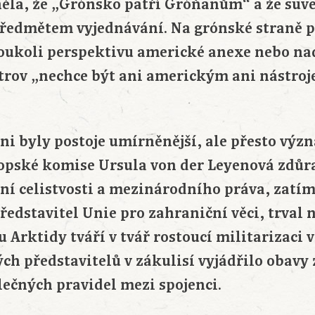
ěla, že „Grónsko patří Gróňanům“ a že suv
předmětem vyjednávání. Na grónské straně 
oukoli perspektivu americké anexe nebo na
ostrov „nechce být ani americkým ani nástr
ni byly postoje umírněnější, ale přesto výz
opské komise Ursula von der Leyenová zdůr
í celistvosti a mezinárodního práva, zatím
ředstavitel Unie pro zahraniční věci, trval 
u Arktidy tváří v tvář rostoucí militarizaci v
ch představitelů v zákulisí vyjádřilo obavy 
ečných pravidel mezi spojenci.