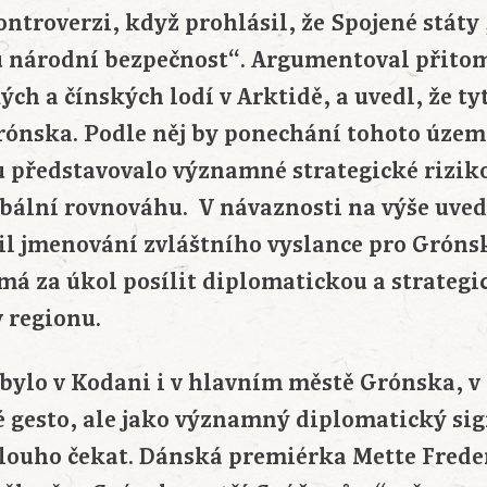
ntroverzi, když prohlásil, že Spojené státy 
 národní bezpečnost“. Argumentoval přitom
ch a čínských lodí v Arktidě, a uvedl, že tyt
rónska. Podle něj by ponechání tohoto úze
 představovalo významné strategické riziko
lobální rovnováhu. V návaznosti na výše uve
l jmenování zvláštního vyslance pro Grónsk
má za úkol posílit diplomatickou a strateg
 regionu.
bylo v Kodani i v hlavním městě Grónska, 
é gesto, ale jako významný diplomatický sig
louho čekat. Dánská premiérka Mette Fred