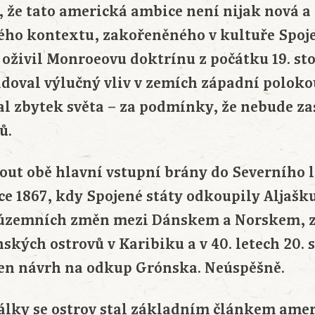
že tato americká ambice není nijak nová a
kého kontextu, zakořeněného v kultuře Spoje
oživil Monroeovu doktrínu z počátku 19. stol
oval výlučný vliv v zemích západní poloko
l zbytek světa – za podmínky, že nebude za
ů.
ut obě hlavní vstupní brány do Severního 
roce 1867, kdy Spojené státy odkoupily Aljašk
u územních změn mezi Dánskem a Norskem, z
ských ostrovů v Karibiku a v 40. letech 20. s
žen návrh na odkup Grónska. Neúspěšně.
lky se ostrov stal základním článkem amer