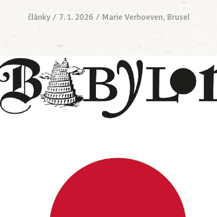
články
/
7. 1. 2026
/
Marie Verhoeven, Brusel